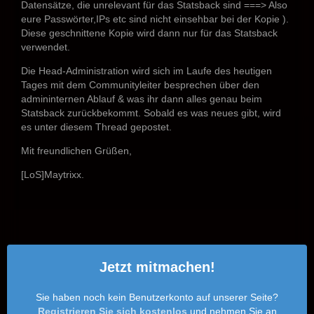
Datensätze, die unrelevant für das Statsback sind ===> Also
eure Passwörter,IPs etc sind nicht einsehbar bei der Kopie ).
Diese geschnittene Kopie wird dann nur für das Statsback
verwendet.
Die Head-Administration wird sich im Laufe des heutigen
Tages mit dem Communityleiter besprechen über den
admininternen Ablauf & was ihr dann alles genau beim
Statsback zurückbekommt. Sobald es was neues gibt, wird
es unter diesem Thread gepostet.
Mit freundlichen Grüßen,
[LoS]Maytrixx.
Jetzt mitmachen!
Sie haben noch kein Benutzerkonto auf unserer Seite?
Registrieren Sie sich kostenlos
und nehmen Sie an